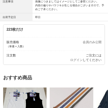
注意事項
画像につきましてはイメージとしてご参照ください。
内容の偏りやバラツキが生じる場合がございますので、予
めご了承ください。
出荷予定日
即日
223枚だけ
販売価格
会員のみ公開
（単価 × 入数）
注文数
ご注文には
ログイン
してください
おすすめ商品