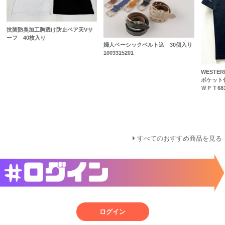
抗菌防臭加工胸透け防止ペア天Vサ
ーフ 40枚入り
婦人ベーシックベルト込 30個入り
1003315201
WESTE
ポケット
ＷＰＴ68
すべてのおすすめ商品を見る
ログイン