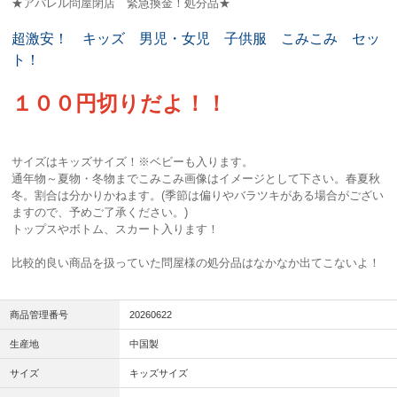
★アパレル問屋閉店 緊急換金！処分品★
超激安！ キッズ 男児・女児 子供服 こみこみ セッ
ト！
１００円切りだよ！！
サイズはキッズサイズ！※ベビーも入ります。
通年物～夏物・冬物までこみこみ画像はイメージとして下さい。春夏秋
冬。割合は分かりかねます。(季節は偏りやバラツキがある場合がござい
ますので、予めご了承ください。)
トップスやボトム、スカート入ります！
比較的良い商品を扱っていた問屋様の処分品はなかなか出てこないよ！
商品管理番号
20260622
生産地
中国製
サイズ
キッズサイズ