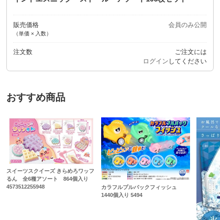
販売価格
会員のみ公開
（単価 × 入数）
注文数
ご注文には
ログイン
してください
おすすめ商品
スイーツスクイーズ きらめろワッフ
るん 全6種アソート 864個入り
4573512255948
カラフルプルバックフィッシュ
1440個入り 5494