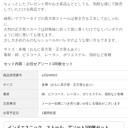
ちょっとしたプレゼント用やお土産品などとしても、気軽な感じで販売
していただける商品です。
細長いマフラータイプの長方形ストールは巻き方を工夫しておしゃれ
に、
大判の正方形スカーフは対角線に折って首に巻くだけでなくバンダナの
ように頭に巻いても使えます。
少し大きめのものならショールやバレオのような使い方もできます。
サイズ：各種（おもに長方形・正方形もあり）
素材：綿、ビスコース、レーヨン、ポリエステル、混紡など各種
セット内容：お任せアソート100枚セット
商品管理番号
s20240910
サイズ
各種（おもに長方形・正方形もあり）
素材
綿、ビスコース、レーヨン、ポリエステル、混紡など各種
注意事項
メーカー在庫につき売り違いが生じる場合がございます
出荷予定日
1週間程度
インドエスニック ストール アソート100枚セット