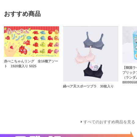
おすすめ商品
赤べこちゃんリング 全16種アソー
ト 1920個入り 5025
【韓国ラ
ブリック
（ランダ
88099558
綿べア天スポーツブラ 30枚入り
すべてのおすすめ商品を見る