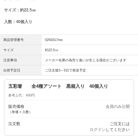
サイズ：約22.5㎝
入数：40個入り
商品管理番号
0250317mo
サイズ
約22.5㎝
注意事項
メーカー在庫の為売り違いが生じる場合がございます
出荷予定日
ご注文後3～5日で発送予定
五彩箸 全4種アソート 黒箱入り 40個入り
参考上代
600円
販売価格
会員のみ公開
（単価 × 入数）
注文数
ご注文には
ログイン
してください