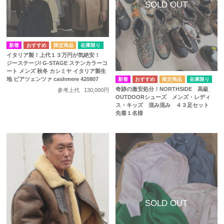
在庫限り
イタリア製！上代１３万円が気絶安！
ジーステージ/ G-STAGE ステンカラーコ
ート メンズ 秋冬 カシミヤ イタリア製生
地 ピアツェンツァ cashmere 420807
在庫限り
奇跡の激安処分！NORTHSIDE 高級
参考上代
130,000円
OUTDOORシューズ メンズ・レディ
ス・キッズ 混み混み ４３足セット
先着１名様