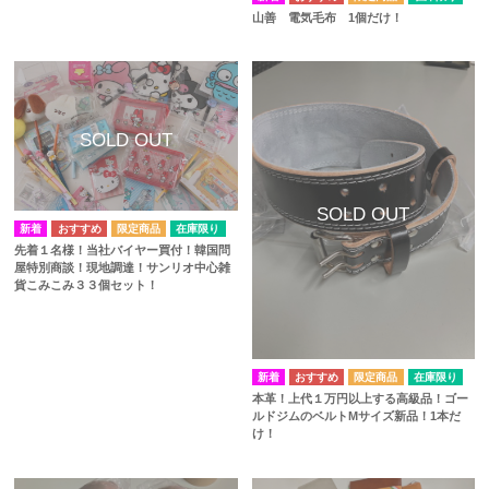
山善 電気毛布 1個だけ！
在庫限り
先着１名様！当社バイヤー買付！韓国問
屋特別商談！現地調達！サンリオ中心雑
貨こみこみ３３個セット！
在庫限り
本革！上代１万円以上する高級品！ゴー
ルドジムのベルトMサイズ新品！1本だ
け！