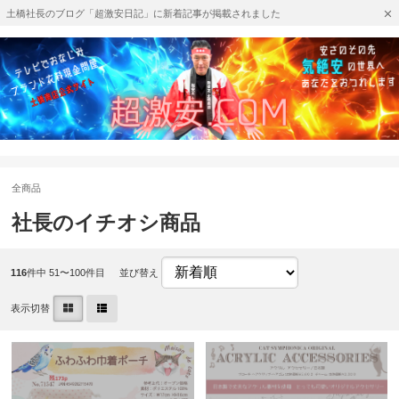
土橋社長のブログ「超激安日記」に新着記事が掲載されました
全商品
社長のイチオシ商品
116
件中 51〜100件目
並び替え
表示切替