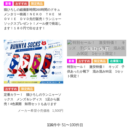
猫ひろしの総撮影時間260時間のドキュ
メンタリー映画！ＮＥＫＯ ＴＨＥ Ｍ
ＯＶＩＥ ＤＶＤ先行販売！ランニャー
ソックスプレゼント！メール便で発送し
ます！１８０円で出せます！
在庫限り
特別セール！ 激安特価！ キッズ 子
供あったか靴下 混み混み90足 1セッ
ト限定！
定番カラー！ 猫ひろしのランニャーソ
ックス メンズ＆レディス 1足から販
売！4色展開 卸用セットもあります
メーカー希望小売価格
1,500円
116
件中 51〜100件目