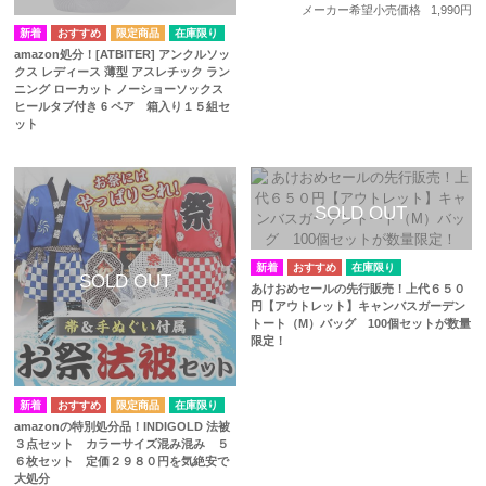
メーカー希望小売価格
1,990円
在庫限り
amazon処分！[ATBITER] アンクルソッ
クス レディース 薄型 アスレチック ラン
ニング ローカット ノーショーソックス
ヒールタブ付き 6 ペア 箱入り１５組セ
ット
在庫限り
あけおめセールの先行販売！上代６５０
円【アウトレット】キャンバスガーデン
トート（M）バッグ 100個セットが数量
限定！
在庫限り
amazonの特別処分品！INDIGOLD 法被
３点セット カラーサイズ混み混み ５
６枚セット 定価２９８０円を気絶安で
大処分