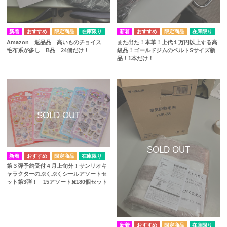
在庫限り
在庫限り
Amazon 返品品 高いものチョイス
また出た！本革！上代１万円以上する高
毛布系が多し B品 24個だけ！
級品！ゴールドジムのベルトSサイズ新
品！1本だけ！
在庫限り
第３弾予約受付４月上旬分！サンリオキ
ャラクターのぷくぷくシールアソートセ
ット第3弾！ 15アソート✖️180個セット
在庫限り