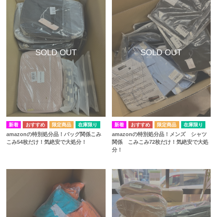
在庫限り
在庫限り
amazonの特別処分品！バッグ関係こみ
amazonの特別処分品！メンズ シャツ
こみ54枚だけ！気絶安で大処分！
関係 こみこみ72枚だけ！気絶安で大処
分！