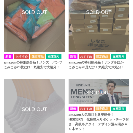
在庫限り
在庫限り
amazonの特別処分品！メンズ パンツ
amazonの特別処分品！サンダルほか
こみこみ25枚だけ！気絶安で大処分！
こみこみ28足だけ！気絶安で大処分！
在庫限り
amazon人気商品を激安処分！
HISDERN 化粧箱入りポケットチーフ付
き 高級ネクタイ デザイン混み混み４
０本セット