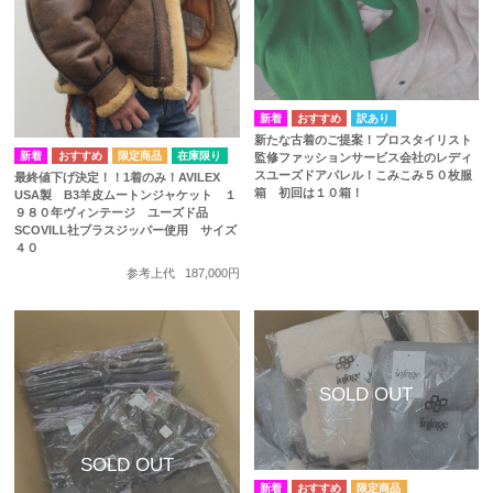
訳あり
新たな古着のご提案！プロスタイリスト
在庫限り
監修ファッションサービス会社のレディ
スユーズドアパレル！こみこみ５０枚服
最終値下げ決定！！1着のみ！AVILEX
箱 初回は１０箱！
USA製 B3羊皮ムートンジャケット １
９８０年ヴィンテージ ユーズド品
SCOVILL社ブラスジッパー使用 サイズ
４０
参考上代
187,000円