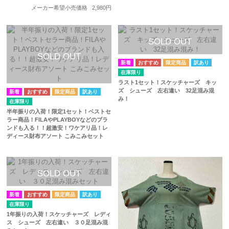
メーカー希望小売価格
2,980円
訳あり
在庫限り
ラスト1セット！スケッチャーズ キッ
ズ シューズ 左右違い 32足混み混
訳あり
み！
在庫限り
半年振りの入荷！限定1セット！ベストセ
ラー商品！FILAやPLAYBOYなどのブラ
ンドも入る！！超激安！ワケアリ品！レ
ディース財布アソート こみこみセット
訳あり
在庫限り
1年振りの入荷！スケッチャーズ レディ
ス シューズ 左右違い ３０足混み混