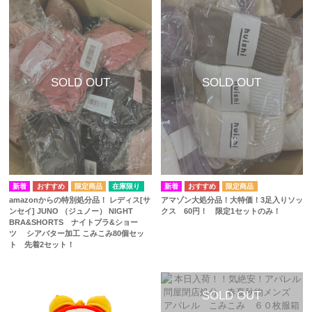
在庫限り
amazonからの特別処分品！ レディス[サ
アマゾン大処分品！大特価！3足入りソッ
ンセイ] JUNO （ジュノー） NIGHT
クス 60円！ 限定1セットのみ！
BRA&SHORTS ナイトブラ&ショー
ツ シアバター加工 こみこみ80個セッ
ト 先着2セット！