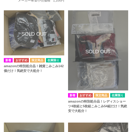
メーカー希望小売価格
1,100円
在庫限り
amazonの特別処分品！雑貨こみこみ142
個だけ！気絶安で大処分！
在庫限り
amazonの特別処分品！レディスショー
ツ4枚組と5枚組こみこみ54組だけ！気絶
安で大処分！