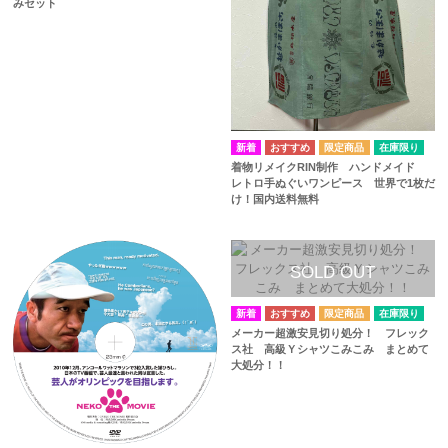
みセット
在庫限り
着物リメイクRIN制作 ハンドメイド
レトロ手ぬぐいワンピース 世界で1枚だ
け！国内送料無料
在庫限り
メーカー超激安見切り処分！ フレック
ス社 高級Ｙシャツこみこみ まとめて
大処分！！