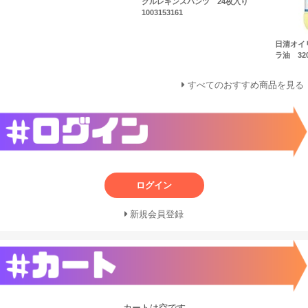
クルレギンスパンツ 24枚入り
1003153161
日清オイ
ラ油 320
すべてのおすすめ商品を見る
ログイン
新規会員登録
カートは空です