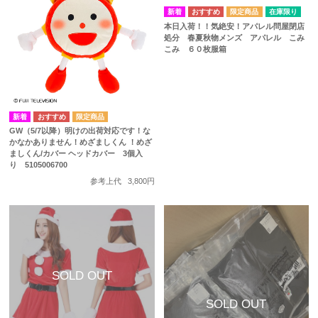
在庫限り
本日入荷！！気絶安！アパレル問屋閉店
処分 春夏秋物メンズ アパレル こみ
こみ ６０枚服箱
GW（5/7以降）明けの出荷対応です！な
かなかありません！めざましくん ！めざ
ましくん/カバー ヘッドカバー 3個入
り 5105006700
参考上代
3,800円