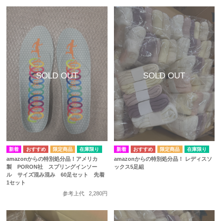
在庫限り
在庫限り
amazonからの特別処分品！アメリカ
amazonからの特別処分品！ レディスソ
製 PORON社 スプリングインソー
ックス5足組
ル サイズ混み混み 60足セット 先着
1セット
参考上代
2,280円