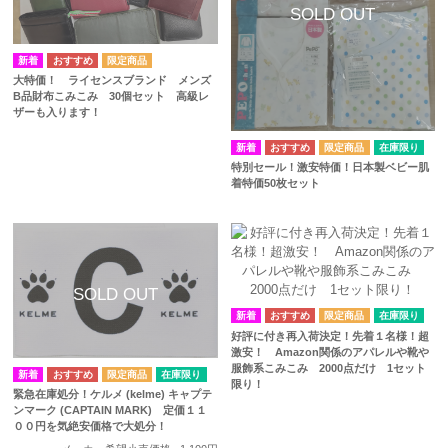
大特価！ ライセンスブランド メンズ
B品財布こみこみ 30個セット 高級レ
ザーも入ります！
在庫限り
特別セール！激安特価！日本製ベビー肌
着特価50枚セット
在庫限り
好評に付き再入荷決定！先着１名様！超
激安！ Amazon関係のアパレルや靴や
服飾系こみこみ 2000点だけ 1セット
在庫限り
限り！
緊急在庫処分！ケルメ (kelme) キャプテ
ンマーク (CAPTAIN MARK) 定価１１
００円を気絶安価格で大処分！