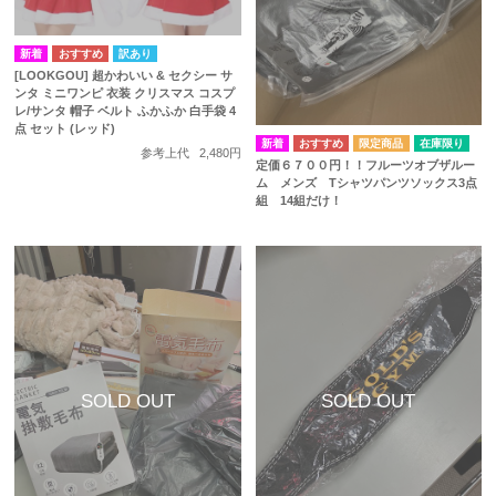
訳あり
[LOOKGOU] 超かわいい & セクシー サ
ンタ ミニワンピ 衣装 クリスマス コスプ
レ/サンタ 帽子 ベルト ふかふか 白手袋 4
点 セット (レッド)
在庫限り
参考上代
2,480円
定価６７００円！！フルーツオブザルー
ム メンズ Tシャツパンツソックス3点
組 14組だけ！