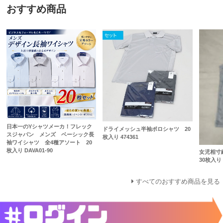
おすすめ商品
日本一のYシャツメーカ！フレック
ドライメッシュ半袖ポロシャツ 20
スジャパン メンズ ベーシック長
枚入り 474361
袖ワイシャツ 全4種アソート 20
枚入り DAVA01-90
女児相寸
30枚入り
すべてのおすすめ商品を見る