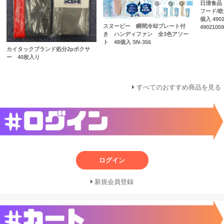
日清食品
フード/欧
個入 4902
スヌーピー 瞬間冷却プレート付
4902105
き ハンディファン 全3色アソー
ト 48個入 SN-356
カイタックブランド処分2pボクサ
ー 40枚入り
すべてのおすすめ商品を見る
ログイン
新規会員登録