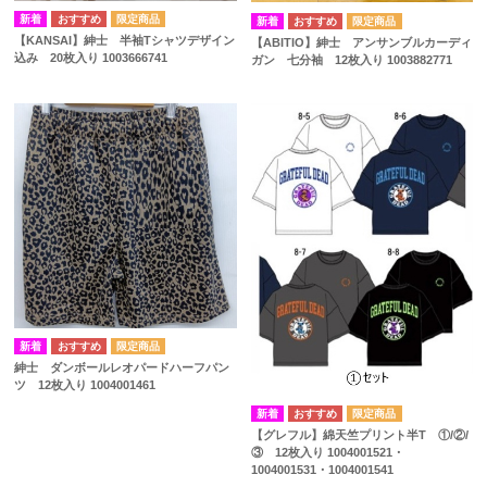
【KANSAI】紳士 半袖Tシャツデザイン
【ABITIO】紳士 アンサンブルカーディ
込み 20枚入り 1003666741
ガン 七分袖 12枚入り 1003882771
紳士 ダンボールレオパードハーフパン
ツ 12枚入り 1004001461
【グレフル】綿天竺プリント半T ①/②/
③ 12枚入り 1004001521・
1004001531・1004001541