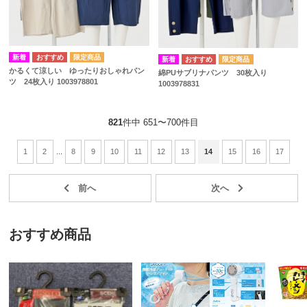
かるくて涼しい ゆったりおしゃれパン
綿PUサブリナパンツ 30枚入り
ツ 24枚入り 1003978801
1003978831
821
件中 651〜700件目
1
2
...
8
9
10
11
12
13
14
15
16
17
おすすめ商品