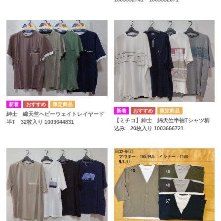
紳士 綿天竺ヘビーウェイトレイヤード
【ミチコ】紳士 綿天竺半袖Tシャツ柄
半T 32枚入り 1003644831
込み 20枚入り 1003666721