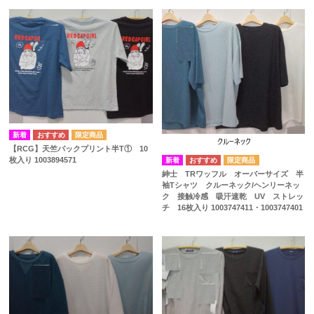
【RCG】天竺バックプリント半T① 10
枚入り 1003894571
紳士 TRワッフル オーバーサイズ 半
袖Tシャツ クルーネック/ヘンリーネッ
ク 接触冷感 吸汗速乾 UV ストレッ
チ 16枚入り 1003747411・1003747401