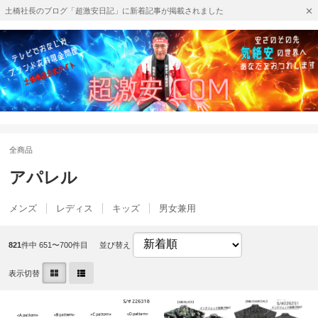
土橋社長のブログ「超激安日記」に新着記事が掲載されました
全商品
アパレル
メンズ
レディス
キッズ
男女兼用
821
件中 651〜700件目
並び替え
表示切替