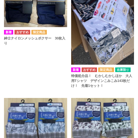
紳士ナイロンメッシュボクサー 30枚入
り
在庫限り
特価処分品！ むかしむかしほか 大人
用Tシャツ デザインこみこみ143枚だ
け！ 先着1セット！