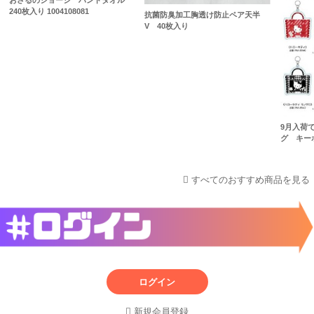
おさるのジョージ ハンドタオル
240枚入り 1004108081
抗菌防臭加工胸透け防止ペア天半
V 40枚入り
9月入荷
グ キー
すべてのおすすめ商品を見る
ログイン
新規会員登録