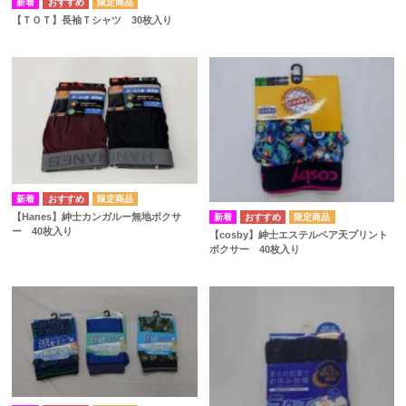
【ＴＯＴ】長袖Ｔシャツ 30枚入り
【Hanes】紳士カンガルー無地ボクサ
ー 40枚入り
【cosby】紳士エステルペア天プリント
ボクサー 40枚入り