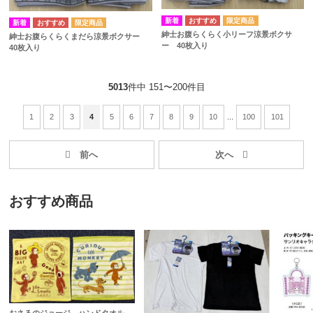
紳士お腹らくらく小リーフ涼景ボクサ
紳士お腹らくらくまだら涼景ボクサー
ー 40枚入り
40枚入り
5013
件中 151〜200件目
1
2
3
4
5
6
7
8
9
10
...
100
101
おすすめ商品