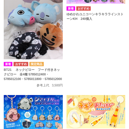
ゆめかわユニコーンキラキララインスト
ーンKH 240個入
BT21 ネックピロー フード付きネッ
クピロー 全4種 5785012400・
5785012100・5785011800・5785012000
参考上代
3,500円