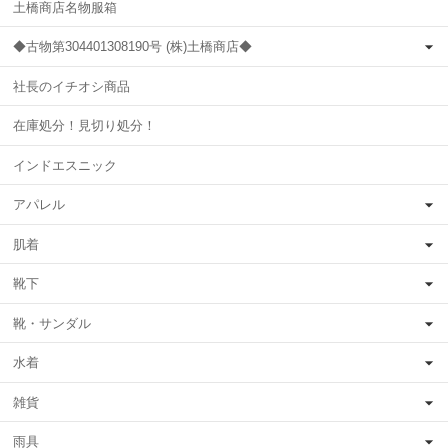
土橋商店名物服箱
◆古物第304401308190号 (株)土橋商店◆
社長のイチオシ商品
在庫処分！見切り処分！
インドエスニック
アパレル
肌着
靴下
靴・サンダル
水着
雑貨
雨具