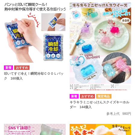
叩いてすぐ冷え！瞬間冷却ＣＯＯＬパッ
ク 160個入
キラキラミニせっけんスクイズキーホル
ダー 144個入
参考上代
980円