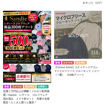
参考上代
580円
【United Athle】ユナイテッドアスレ
マイクロフリース クルーネック シャツ
（一重） 318枚アソート
在庫限り
定価１万円以上が満載！メルカリ転売推
奨！Sabdie レディス ゴルフウェア
混み混み １００枚セット 先着８名様
限定！たくさん買うと激安！