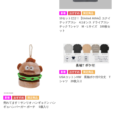
10セットだけ！【United Athle】ユナイ
テッドアスレ 4.1オンス ドライアスレ
チック Tシャツ M・Lサイズ 100枚セ
ット
USAコットンHW 長袖ポケ付/7分丈 T
シャツ 20枚入り
売れてます！サンリオ ハンギョドン ハン
ギョハンバーガー ポーチ 5個入り