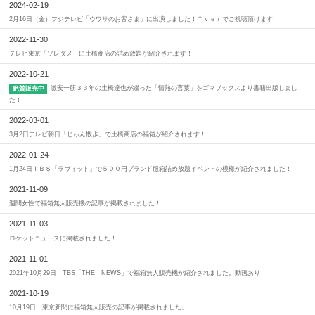
2024-02-19
2月16日（金）フジテレビ「ウワサのお客さま」に出演しました！Ｔｖｅｒでご視聴頂けます
2022-11-30
テレビ東京「ソレダメ」に土橋商店の詰め放題が紹介されます！
2022-10-21
激安一筋３３年の土橋達也が綴った「情熱の言葉」をゴマブックスより書籍出版しまし
絶賛販売中
た！
2022-03-01
3月2日テレビ朝日「じゅん散歩」で土橋商店の福箱が紹介されます！
2022-01-24
1月24日ＴＢＳ「ラヴィット」で５００円ブランド服箱詰め放題イベントの模様が紹介されました！
2021-11-09
週間女性で福箱無人販売機の記事が掲載されました！
2021-11-03
ロケットニュースに掲載されました！
2021-11-01
2021年10月29日 TBS「THE NEWS」で福箱無人販売機が紹介されました。動画あり
2021-10-19
10月19日 東京新聞に福箱無人販売の記事が掲載されました。