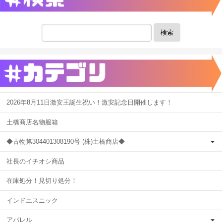
検索
2026年8月11日激安王誕生祝い！激安記念日開催します！
土橋商店名物服箱
◆古物第304401308190号 (株)土橋商店◆
社長のイチオシ商品
在庫処分！見切り処分！
インドエスニック
アパレル