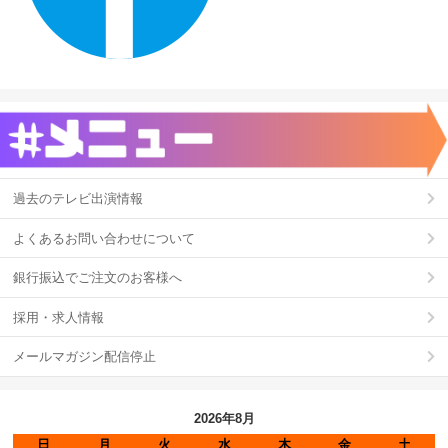
過去のテレビ出演情報
よくあるお問い合わせについて
銀行振込でご注文のお客様へ
採用・求人情報
メールマガジン配信停止
2026年8月
日
月
火
水
木
金
土