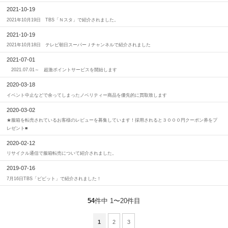
2021-10-19
2021年10月19日 TBS「Ｎスタ」で紹介されました。
2021-10-19
2021年10月18日 テレビ朝日スーパーＪチャンネルで紹介されました
2021-07-01
2021.07.01～ 超激ポイントサービスを開始します
2020-03-18
イベント中止などで余ってしまったノベリティー商品を優先的に買取致します
2020-03-02
★服箱を転売されているお客様のレビューを募集しています！採用されると３０００円クーポン券をプ
レゼント■
2020-02-12
リサイクル通信で服箱転売について紹介されました。
2019-07-16
7月16日TBS「ビビット」で紹介されました！
54
件中 1〜20件目
1
2
3