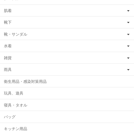
肌着
靴下
靴・サンダル
水着
雑貨
雨具
衛生用品・感染対策用品
玩具、遊具
寝具・タオル
バッグ
キッチン用品