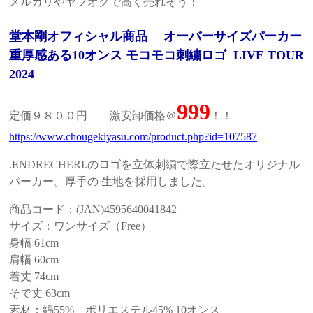
メルカリやヤフオクで高く売れそう！
堂本剛オフィシャル商品 オーバーサイズパーカー
重厚感ある
10
オンス モコモコ刺繍ロゴ
LIVE TOUR
2024
999
定価９８００円 激安卸価格＠
！！
https://www.chougekiyasu.com/product.php?id=107587
.ENDRECHERI.
のロゴを立体刺繍で際立たせたオリジナル
パーカー。厚手の 生地を採用しました。
商品コード：
(JAN)4595640041842
サイズ：ワンサイズ（
Free
）
身幅
61cm
肩幅
60cm
着丈
74cm
そで丈
63cm
素材：綿
55%
、ポリエステル
45% 10
オンス