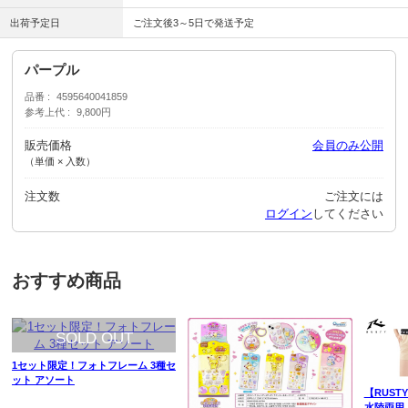
出荷予定日
ご注文後3～5日で発送予定
パープル
品番
4595640041859
参考上代
9,800円
販売価格
会員のみ公開
（単価 × 入数）
注文数
ご注文には
ログイン
してください
おすすめ商品
1セット限定！フォトフレーム 3種セ
ット アソート
【RUS
水陸両用