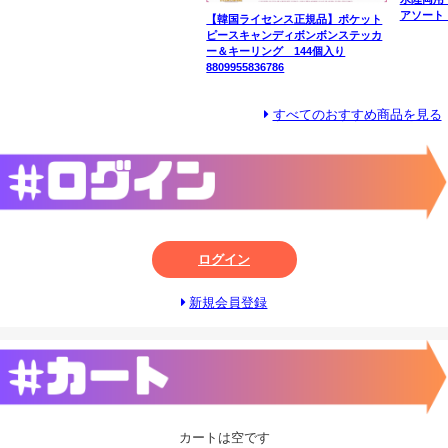
アソート 
【韓国ライセンス正規品】ポケット
ピースキャンディボンボンステッカ
ー＆キーリング 144個入り
8809955836786
すべてのおすすめ商品を見る
ログイン
新規会員登録
カートは空です