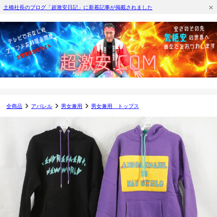
土橋社長のブログ「超激安日記」に新着記事が掲載されました
全商品
アパレル
男女兼用
男女兼用 トップス