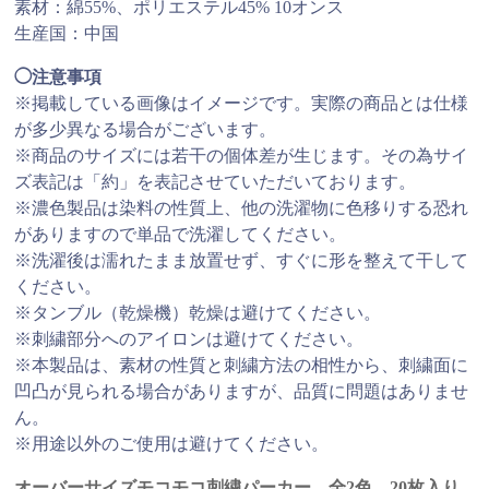
素材：綿55%、ポリエステル45% 10オンス
生産国：中国
◯注意事項
※掲載している画像はイメージです。実際の商品とは仕様
が多少異なる場合がございます。
※商品のサイズには若干の個体差が生じます。その為サイ
ズ表記は「約」を表記させていただいております。
※濃色製品は染料の性質上、他の洗濯物に色移りする恐れ
がありますので単品で洗濯してください。
※洗濯後は濡れたまま放置せず、すぐに形を整えて干して
ください。
※タンブル（乾燥機）乾燥は避けてください。
※刺繍部分へのアイロンは避けてください。
※本製品は、素材の性質と刺繍方法の相性から、刺繍面に
凹凸が見られる場合がありますが、品質に問題はありませ
ん。
※用途以外のご使用は避けてください。
オーバーサイズモコモコ刺繍パーカー 全2色 20枚入り