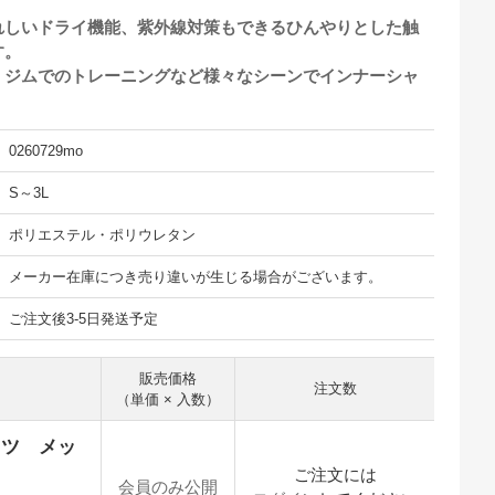
れしいドライ機能、紫外線対策もできるひんやりとした触
す。
、ジムでのトレーニングなど様々なシーンでインナーシャ
0260729mo
S～3L
ポリエステル・ポリウレタン
メーカー在庫につき売り違いが生じる場合がございます。
ご注文後3-5日発送予定
販売価格
注文数
（単価 × 入数）
シャツ メッ
ご注文には
会員のみ公開