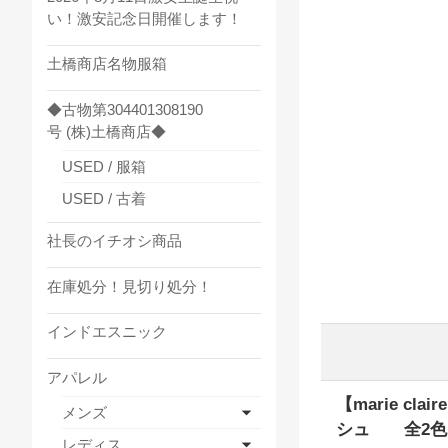
い！激安記念日開催します！
土橋商店名物服箱
◆古物第304401308190
号 (株)土橋商店◆
USED / 服箱
USED / 古着
社長のイチオシ商品
在庫処分！見切り処分！
インドエスニック
アパレル
【marie c
メンズ
シュ 全2色
レディス