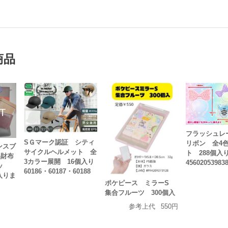
円
商品
フラッシュレ
SＧマーク認証 シティ
リボン 全4
ンスブ
サイクルヘルメット 全
ト 288個入
品財布
3カラー展開 16個入り
45602053983
ッ
60186・60187・60188
入りま
ポケピース ミラーS
集合フルーツ 300個入
参考上代
550円