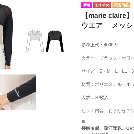
【marie cl
ウエア メッシ
参考上代：4000円
カラー：ブラック・ホワ
サイズ：S・M・L・LL・3
材質：ポリエステル・ポ
入数：20枚入
セット内容：おまかせア
※
接触冷感、吸汗速乾、U