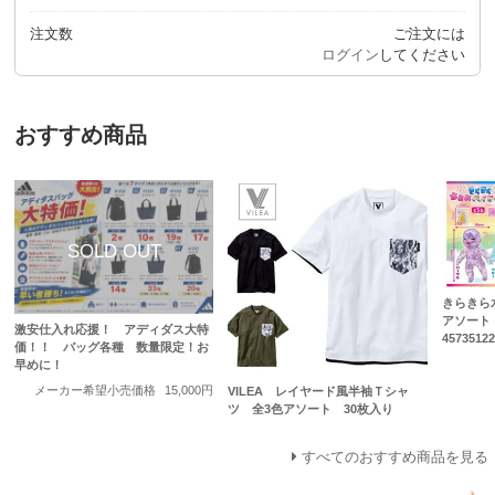
注文数
ご注文には
ログイン
してください
おすすめ商品
きらきら
アソート 
激安仕入れ応援！ アディダス大特
45735122
価！！ バッグ各種 数量限定！お
早めに！
メーカー希望小売価格
15,000円
VILEA レイヤード風半袖Ｔシャ
ツ 全3色アソート 30枚入り
すべてのおすすめ商品を見る