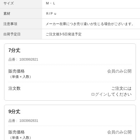
サイズ
Ｍ・Ｌ
素材
Ｒ/Ｐｕ
注意事項
メーカー在庫につき売り違いが生じる場合がございます。
出荷予定日
ご注文後3-5日発送予定
7分丈
品番
1003992821
販売価格
会員のみ公開
（単価 × 入数）
注文数
ご注文には
ログイン
してください
9分丈
品番
1003992831
販売価格
会員のみ公開
（単価 × 入数）