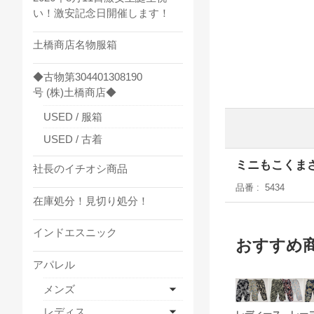
い！激安記念日開催します！
土橋商店名物服箱
◆古物第304401308190
号 (株)土橋商店◆
USED / 服箱
USED / 古着
ミニもこくま
社長のイチオシ商品
品番
5434
在庫処分！見切り処分！
インドエスニック
おすすめ
アパレル
メンズ
レディス