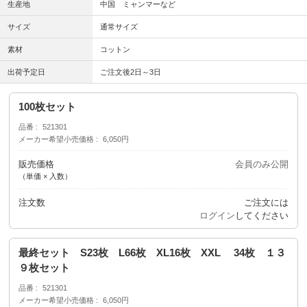
生産地
中国 ミャンマーなど
サイズ
通常サイズ
素材
コットン
出荷予定日
ご注文後2日～3日
100枚セット
品番
521301
メーカー希望小売価格
6,050円
販売価格
会員のみ公開
（単価 × 入数）
注文数
ご注文には
ログイン
してください
最終セット S23枚 L66枚 XL16枚 XXL 34枚 １３
９枚セット
品番
521301
メーカー希望小売価格
6,050円