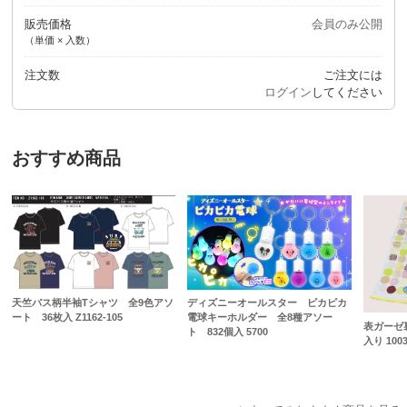
販売価格
会員のみ公開
（単価 × 入数）
注文数
ご注文には
ログイン
してください
おすすめ商品
天竺バス柄半袖Tシャツ 全9色アソ
ディズニーオールスター ピカピカ
ート 36枚入 Z1162-105
電球キーホルダー 全8種アソー
表ガーゼ
ト 832個入 5700
入り 1003