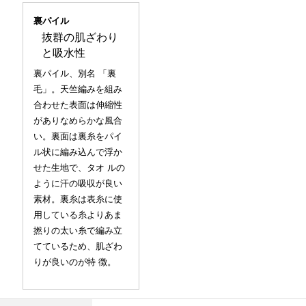
裏パイル
抜群の肌ざわり
と吸水性
裏パイル、別名 「裏
毛」。天竺編みを組み
合わせた表面は伸縮性
がありなめらかな風合
い。裏面は裏糸をパイ
ル状に編み込んで浮か
せた生地で、タオ ルの
ように汗の吸収が良い
素材。裏糸は表糸に使
用している糸よりあま
撚りの太い糸で編み立
てているため、肌ざわ
りが良いのが特 徴。