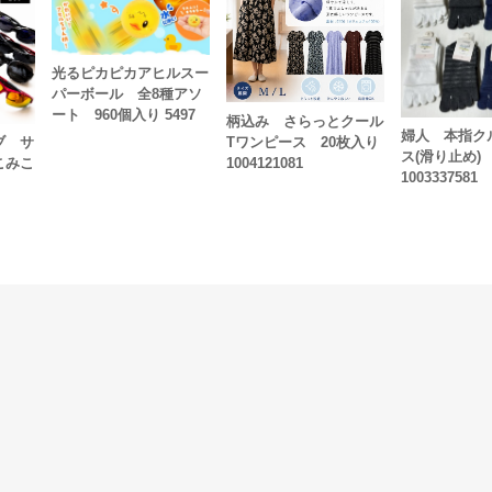
光るピカピカアヒルスー
パーボール 全8種アソ
ート 960個入り 5497
柄込み さらっとクール
婦人 本指ク
Tワンピース 20枚入り
ブ サ
ス(滑り止め)
1004121081
こみこ
1003337581