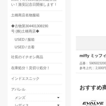
い！激安記念日開催します！
土橋商店名物服箱
◆古物第304401308190
号 (株)土橋商店◆
USED / 服箱
USED / 古着
miffy ミ
社長のイチオシ商品
品番
5905023200
在庫処分！見切り処分！
参考上代
2,000
インドエスニック
おすすめ
アパレル
メンズ
レディス