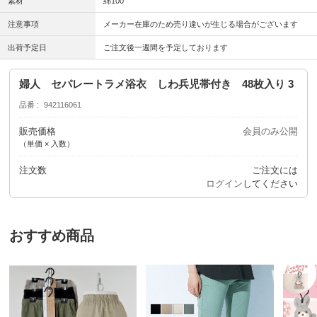
素材
綿100
注意事項
メーカー在庫のため売り違いが生じる場合がございます
出荷予定日
ご注文後一週間を予定しております
婦人 セパレートラメ浴衣 しわ兵児帯付き 48枚入り 3
品番
942116061
販売価格
会員のみ公開
（単価 × 入数）
注文数
ご注文には
ログイン
してください
おすすめ商品