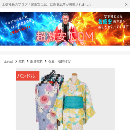
土橋社長のブログ「超激安日記」に新着記事が掲載されました
全商品
雑貨
服飾雑貨
春夏 服飾雑貨