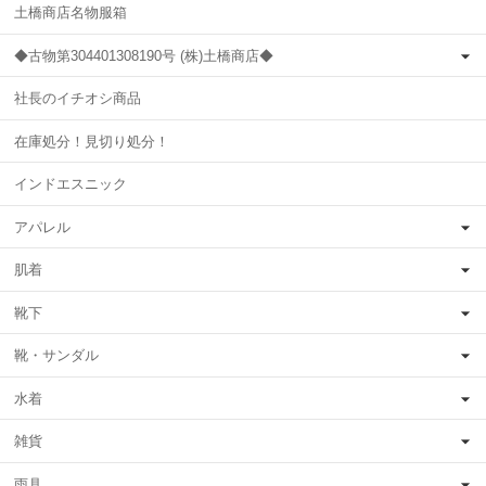
土橋商店名物服箱
◆古物第304401308190号 (株)土橋商店◆
社長のイチオシ商品
在庫処分！見切り処分！
インドエスニック
アパレル
肌着
靴下
靴・サンダル
水着
雑貨
雨具