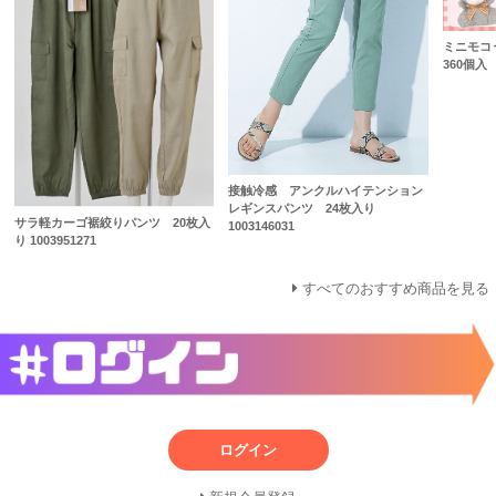
ミニモコ
360個入
接触冷感 アンクルハイテンション
レギンスパンツ 24枚入り
サラ軽カーゴ裾絞りパンツ 20枚入
1003146031
り 1003951271
すべてのおすすめ商品を見る
ログイン